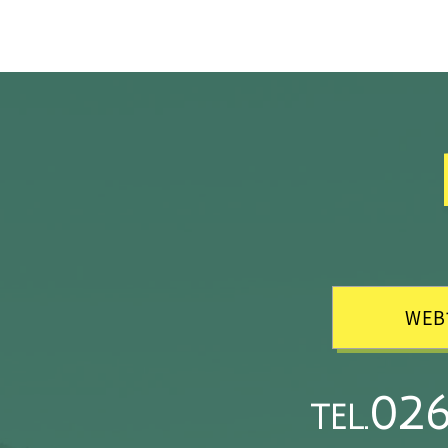
WE
026
TEL.